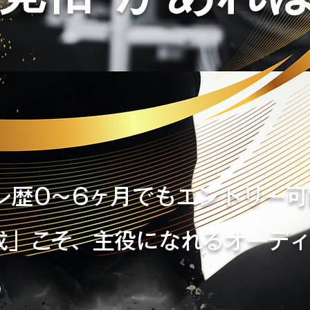
レ歴0〜6ヶ月でもエントリー可
成」こそ、主役になれるオーデ