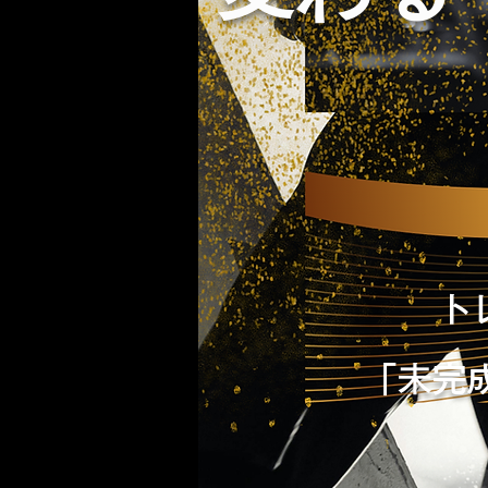
ト
「未完