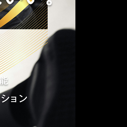
能
ィション