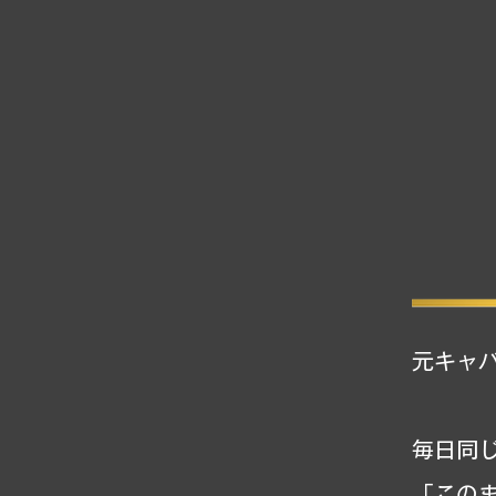
元キャバ
毎日同
「この