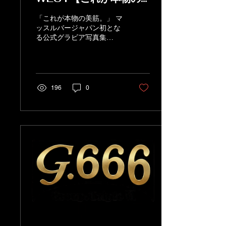
美筋。焼きつくほど、刺
「これが本物の美筋。」 マ
激的。】
ッスルバージャパン初とな
る公式グラビア写真集
“MUSCLE BAR JAPAN
OFFICIAL GRAVURE 2026
WEST” 【これが本物の美
筋。焼きつくほど、刺激
的。】が遂に完成。
196
0