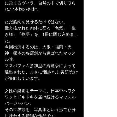
に染まるヴィラ、自然の中で切り取ら
れた“本物の身体”。
ただ筋肉を見せるだけではない。
鍛え抜かれた肉体に宿る「色気」「生
き様」「物語」を、1冊に閉じ込めまし
た。
今回出演するのは、大阪・福岡・天
神・熊本の各店舗から選ばれたマッス
ル達。
マスバファム参加型の総選挙によって
選出された、まさに“推されし美筋”だけ
が集結しています。
女性の楽園をテーマに、日本中へワク
ワクとドキドキを届け続けるマッスル
バージャパン。
その世界観を、写真集という形で存分
に味わえる特別な作品です。